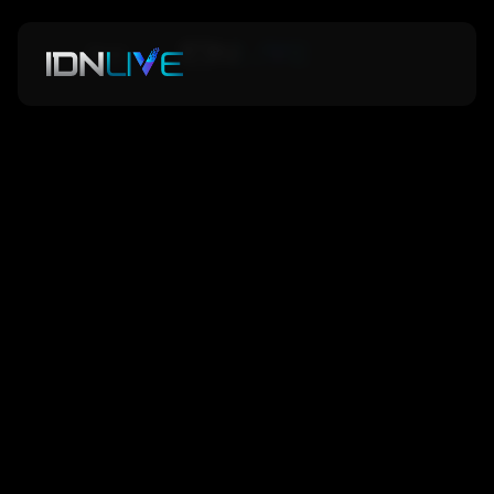
Back
Back
6D Color