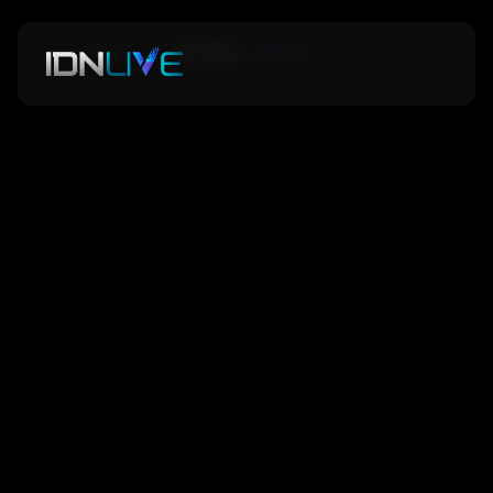
Back
Back
Niu Niu