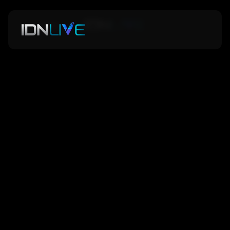
Back
Back
Race Ball