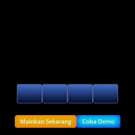
Hadir Pada 22 MEI WIB 2026
BERSIAPLAH DI
Mainkan Sekarang
Coba Demo